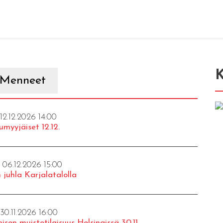
K
Menneet
 12.12.2026 14:00
umyyjäiset 12.12.
- 06.12.2026 15:00
 juhla Karjalatalolla
 30.11.2026 16:00
isen muistotilaisuus Helsingissä 30.11.