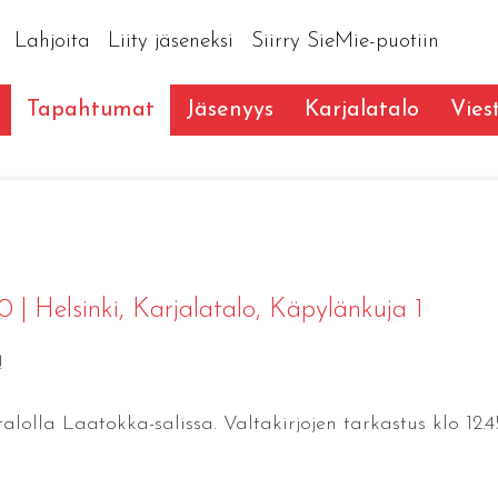
Lahjoita
Liity jäseneksi
Siirry SieMie-puotiin
Tapahtumat
Jäsenyys
Karjalatalo
Vies
00
|
Helsinki
, Karjalatalo, Käpylänkuja 1
!
talolla Laatokka-salissa. Valtakirjojen tarkastus klo 12.4