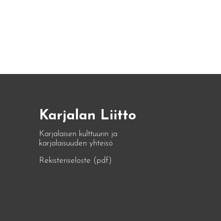
Karjalan Liitto
Karjalaisen kulttuurin ja
karjalaisuuden yhteisö
Rekisteriseloste (pdf)