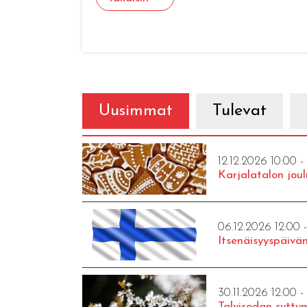
Uusimmat
Tulevat
12.12.2026 10:00 -
Karjalatalon joul
06.12.2026 12:00 
Itsenäisyyspäivän
30.11.2026 12:00 -
Talvisodan syttym