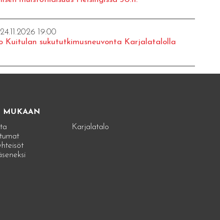
 24.11.2026 19:00
o Kuitulan sukututkimusneuvonta Karjalatalolla
E MUKAAN
ta
Karjalatalo
tumat
hteisöt
jäseneksi