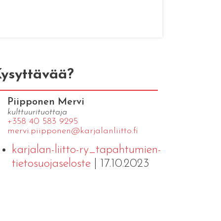
ysyttävää?
Piipponen Mervi
kulttuurituottaja
+358 40 583 9295
mervi.​piipponen@​kar​jala​nlii​tto.​fi
karjalan-liitto-ry_tapahtumien-
tietosuojaseloste
| 17.10.2023