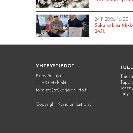
24.11.2026 16:00 -
Sukututkija Mikk
24.11.
YHTEYSTIEDOT
TUL
Käpylänkuja 1
Toimin
Tapah
00610 Helsinki
Jäseny
toimisto(at)karjalanliitto.fi
Liity 
Copyright Karjalan Liitto ry