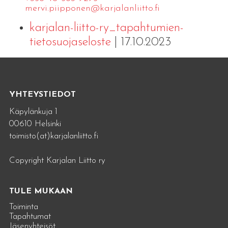
mervi.​piipponen@​kar​jala​nlii​tto.​fi
karjalan-liitto-ry_tapahtumien-
tietosuojaseloste
| 17.10.2023
YHTEYSTIEDOT
Käpylänkuja 1
00610 Helsinki
toimisto(at)karjalanliitto.fi
Copyright Karjalan Liitto ry
TULE MUKAAN
Toiminta
Tapahtumat
Jäsenyhteisöt