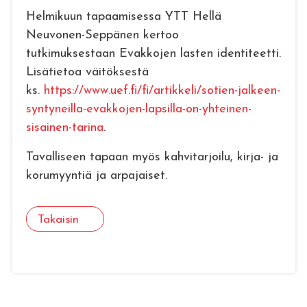
Helmikuun tapaamisessa YTT Hellä
Neuvonen-Seppänen kertoo
tutkimuksestaan Evakkojen lasten identiteetti.
Lisätietoa väitöksestä
ks.
https://www.uef.fi/fi/artikkeli/sotien-jalkeen-
syntyneilla-evakkojen-lapsilla-on-yhteinen-
sisainen-tarina
.
Tavalliseen tapaan myös kahvitarjoilu, kirja- ja
korumyyntiä ja arpajaiset.
Takaisin