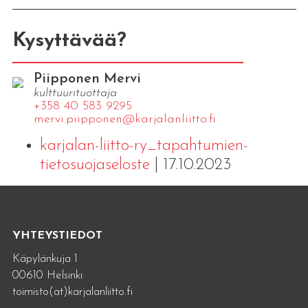
Kysyttävää?
Piipponen Mervi
kulttuurituottaja
+358 40 583 9295
mervi.​piipponen@​kar​jala​nlii​tto.​fi
karjalan-liitto-ry_tapahtumien-
tietosuojaseloste
| 17.10.2023
YHTEYSTIEDOT
Käpylänkuja 1
00610 Helsinki
toimisto(at)karjalanliitto.fi