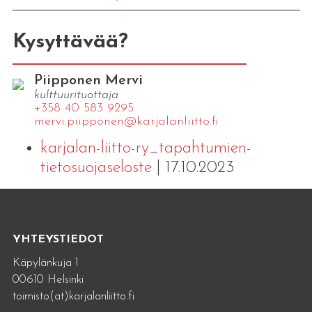
Kysyttävää?
Piipponen Mervi
kulttuurituottaja
+358 40 583 9295
mervi.​piipponen@​kar​jala​nlii​tto.​fi
karjalan-liitto-ry_tapahtumien-
tietosuojaseloste
| 17.10.2023
YHTEYSTIEDOT
Käpylänkuja 1
00610 Helsinki
toimisto(at)karjalanliitto.fi