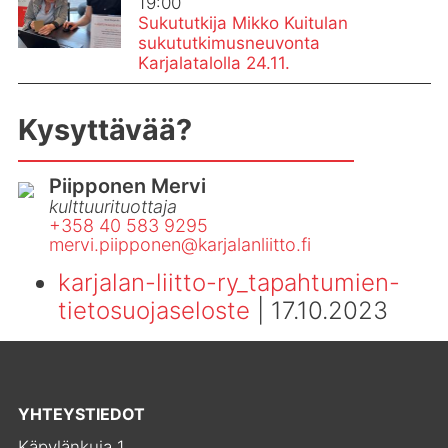
19:00
Sukututkija Mikko Kuitulan
sukututkimusneuvonta
Karjalatalolla 24.11.
Kysyttävää?
Piipponen Mervi
kulttuurituottaja
+358 40 583 9295
mervi.​piipponen@​kar​jala​nlii​tto.​fi
karjalan-liitto-ry_tapahtumien-
tietosuojaseloste
| 17.10.2023
YHTEYSTIEDOT
Käpylänkuja 1