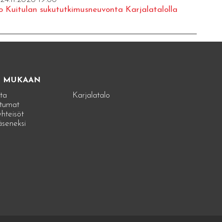
o Kuitulan sukututkimusneuvonta Karjalatalolla
E MUKAAN
ta
Karjalatalo
tumat
hteisöt
jäseneksi