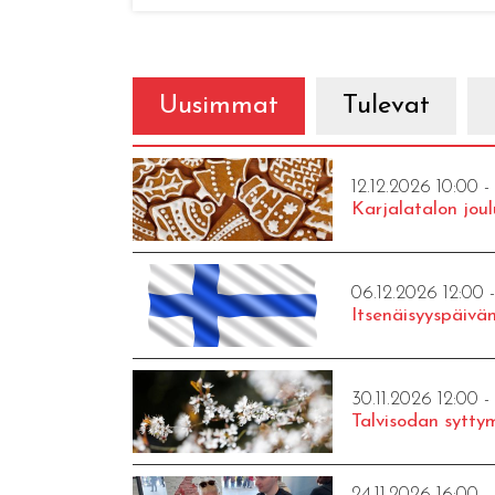
Uusimmat
Tulevat
12.12.2026 10:00 -
Karjalatalon joul
06.12.2026 12:00 
Itsenäisyyspäivän
30.11.2026 12:00 -
Talvisodan syttym
24.11.2026 16:00 -