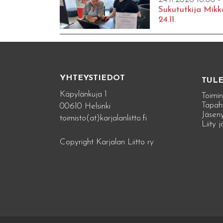
Sukututkija Mikk
24.11.
YHTEYSTIEDOT
TUL
Käpylänkuja 1
Toimin
Tapah
00610 Helsinki
Jäseny
toimisto(at)karjalanliitto.fi
Liity 
Copyright Karjalan Liitto ry