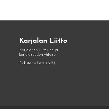
Karjalan Liitto
Karjalaisen kulttuurin ja
karjalaisuuden yhteisö
Rekisteriseloste (pdf)