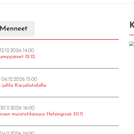
K
Menneet
 12.12.2026 14:00
umyyjäiset 12.12.
- 06.12.2026 15:00
 juhla Karjalatalolla
 30.11.2026 16:00
isen muistotilaisuus Helsingissä 30.11.
 24.11.2026 19:00