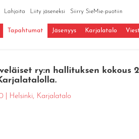
Lahjoita
Liity jäseneksi
Siirry SieMie-puotiin
Tapahtumat
Jäsenyys
Karjalatalo
Vies
äiset ry:n hallituksen kokous 21.
Karjalatalolla.
00
|
Helsinki
, Karjalatalo