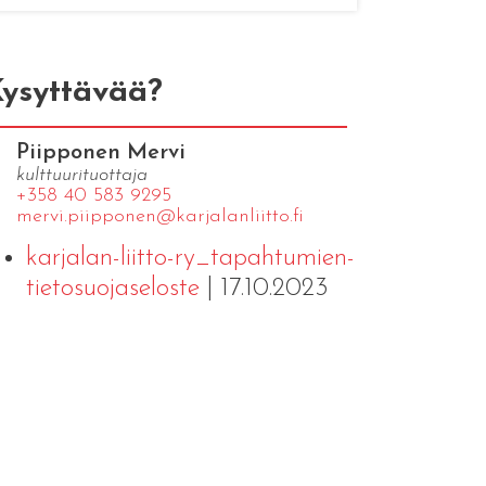
ysyttävää?
Piipponen Mervi
kulttuurituottaja
+358 40 583 9295
mervi.​piipponen@​kar​jala​nlii​tto.​fi
karjalan-liitto-ry_tapahtumien-
tietosuojaseloste
| 17.10.2023