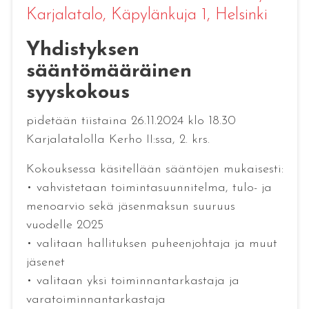
Karjalatalo, Käpylänkuja 1, Helsinki
Yhdistyksen
sääntömääräinen
syyskokous
pidetään tiistaina 26.11.2024 klo 18.30
Karjalatalolla Kerho II:ssa, 2. krs.
Kokouksessa käsitellään sääntöjen mukaisesti:
• vahvistetaan toimintasuunnitelma, tulo- ja
menoarvio sekä jäsenmaksun suuruus
vuodelle 2025
• valitaan hallituksen puheenjohtaja ja muut
jäsenet
• valitaan yksi toiminnantarkastaja ja
varatoiminnantarkastaja