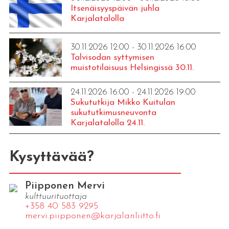
Itsenäisyyspäivän juhla
Karjalatalolla
30.11.2026 12:00 - 30.11.2026 16:00
Talvisodan syttymisen
muistotilaisuus Helsingissä 30.11.
24.11.2026 16:00 - 24.11.2026 19:00
Sukututkija Mikko Kuitulan
sukututkimusneuvonta
Karjalatalolla 24.11.
Kysyttävää?
Piipponen Mervi
kulttuurituottaja
+358 40 583 9295
mervi.​piipponen@​kar​jala​nlii​tto.​fi