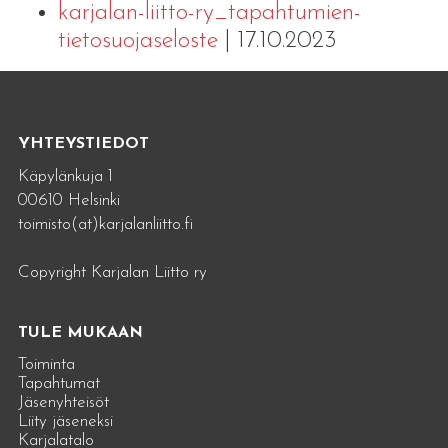
karjalan-liitto-ry_tapahtumien-
tietosuojaseloste
| 17.10.2023
YHTEYSTIEDOT
Käpylänkuja 1
00610 Helsinki
toimisto(at)karjalanliitto.fi
Copyright Karjalan Liitto ry
TULE MUKAAN
Toiminta
Tapahtumat
Jäsenyhteisöt
Liity jäseneksi
Karjalatalo