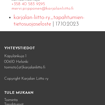
+358 40 583 9295
mervi.​piipponen@​kar​jala​nlii​tto.​fi
karjalan-liitto-ry_tapahtumien-
tietosuojaseloste
| 17.10.2023
YHTEYSTIEDOT
Käpylänkuja 1
00610 Helsinki
toimisto(at)karjalanliitto.fi
Copyright Karjalan Liitto ry
TULE MUKAAN
Toiminta
Tapahtumat