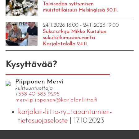
Talvisodan syttymisen
muistotilaisuus Helsingissä 30.11.
24.11.2026 16:00 - 24.11.2026 19:00
Sukututkija Mikko Kuitulan
sukututkimusneuvonta
Karjalatalolla 24.11.
Kysyttävää?
Piipponen Mervi
kulttuurituottaja
+358 40 583 9295
mervi.​piipponen@​kar​jala​nlii​tto.​fi
karjalan-liitto-ry_tapahtumien-
tietosuojaseloste
| 17.10.2023