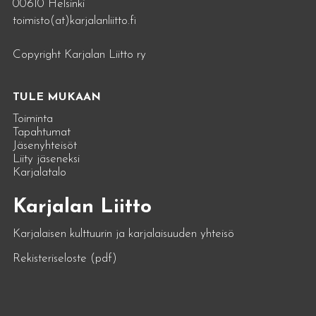
00610 Helsinki
toimisto(at)karjalanliitto.fi
Copyright Karjalan Liitto ry
TULE MUKAAN
Toiminta
Tapahtumat
Jäsenyhteisöt
Liity jäseneksi
Karjalatalo
Karjalan Liitto
Karjalaisen kulttuurin ja karjalaisuuden yhteisö
Rekisteriseloste (pdf)