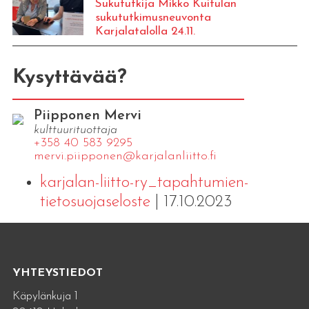
Sukututkija Mikko Kuitulan
sukututkimusneuvonta
Karjalatalolla 24.11.
Kysyttävää?
Piipponen Mervi
kulttuurituottaja
+358 40 583 9295
mervi.​piipponen@​kar​jala​nlii​tto.​fi
karjalan-liitto-ry_tapahtumien-
tietosuojaseloste
| 17.10.2023
YHTEYSTIEDOT
Käpylänkuja 1