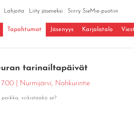
Lahjoita
Liity jäseneksi
Siirry SieMie-puotiin
Tapahtumat
Jäsenyys
Karjalatalo
Vies
uran tarinailtapäivät
 17:00
|
Nurmijärvi
, Nahkurintie
aikka, virkistääkö se?