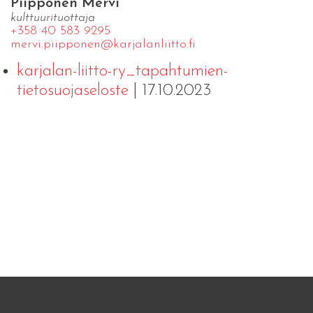
Piipponen Mervi
kulttuurituottaja
+358 40 583 9295
mervi.​piipponen@​kar​jala​nlii​tto.​fi
karjalan-liitto-ry_tapahtumien-
tietosuojaseloste
| 17.10.2023