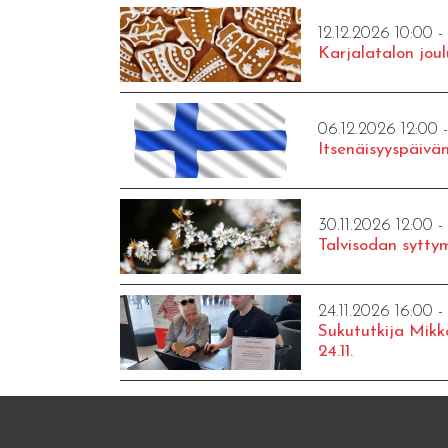
12.12.2026 10:00 -
Karjalatalon joul
06.12.2026 12:00 
Itsenäisyyspäivän
30.11.2026 12:00 -
Talvisodan syttym
24.11.2026 16:00 -
Sukututkija Mikk
24.11.