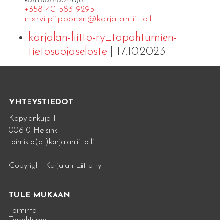
kulttuurituottaja
+358 40 583 9295
mervi.​piipponen@​kar​jala​nlii​tto.​fi
karjalan-liitto-ry_tapahtumien-
tietosuojaseloste
| 17.10.2023
YHTEYSTIEDOT
Käpylänkuja 1
00610 Helsinki
toimisto(at)karjalanliitto.fi
Copyright Karjalan Liitto ry
TULE MUKAAN
Toiminta
Tapahtumat