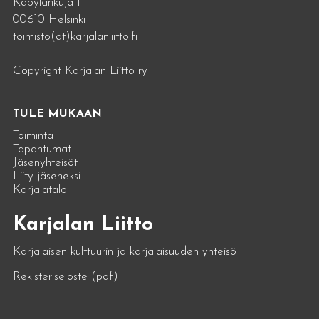
Käpylänkuja 1
00610 Helsinki
toimisto(at)karjalanliitto.fi
Copyright Karjalan Liitto ry
TULE MUKAAN
Toiminta
Tapahtumat
Jäsenyhteisöt
Liity jäseneksi
Karjalatalo
Karjalan Liitto
Karjalaisen kulttuurin ja karjalaisuuden yhteisö
Rekisteriseloste (pdf)