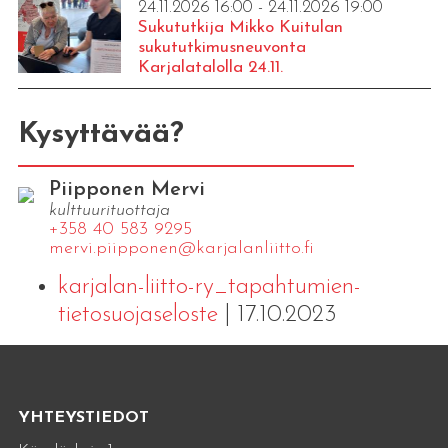
24.11.2026 16:00 - 24.11.2026 19:00
Sukututkija Mikko Kuitulan
sukututkimusneuvonta
Karjalatalolla 24.11.
Kysyttävää?
Piipponen Mervi
kulttuurituottaja
+358 40 583 9295
mervi.​piipponen@​kar​jala​nlii​tto.​fi
karjalan-liitto-ry_tapahtumien-
tietosuojaseloste
| 17.10.2023
YHTEYSTIEDOT