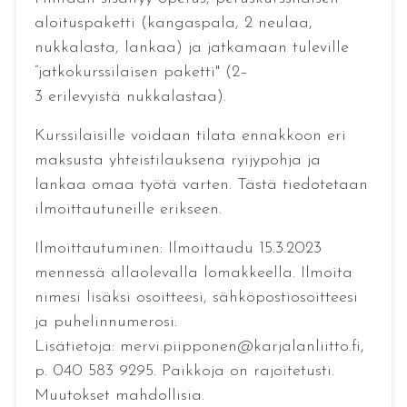
aloituspaketti (kangaspala, 2 neulaa,
nukkalasta, lankaa) ja jatkamaan tuleville
”jatkokurssilaisen paketti" (2–
3 erilevyistä nukkalastaa).
Kurssilaisille voidaan tilata ennakkoon eri
maksusta yhteistilauksena ryijypohja ja
lankaa omaa työtä varten. Tästä tiedotetaan
ilmoittautuneille erikseen.
Ilmoittautuminen: Ilmoittaudu 15.3.2023
mennessä allaolevalla lomakkeella. Ilmoita
nimesi lisäksi osoitteesi, sähköpostiosoitteesi
ja puhelinnumerosi.
Lisätietoja: mervi.piipponen@karjalanliitto.fi,
p. 040 583 9295. Paikkoja on rajoitetusti.
Muutokset mahdollisia.