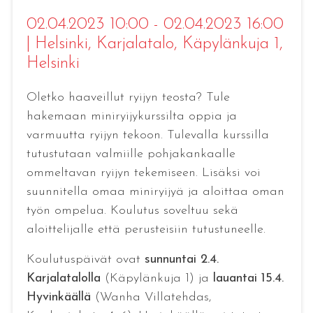
02.04.2023 10:00 - 02.04.2023 16:00
|
Helsinki
, Karjalatalo, Käpylänkuja 1,
Helsinki
Oletko haaveillut ryijyn teosta? Tule
hakemaan miniryijykurssilta oppia ja
varmuutta ryijyn tekoon. Tulevalla kurssilla
tutustutaan valmiille pohjakankaalle
ommeltavan ryijyn tekemiseen. Lisäksi voi
suunnitella omaa miniryijyä ja aloittaa oman
työn ompelua. Koulutus soveltuu sekä
aloittelijalle että perusteisiin tutustuneelle.
Koulutuspäivät ovat
sunnuntai 2.4.
Karjalatalolla
(Käpylänkuja 1) ja
lauantai 15.4.
Hyvinkäällä
(Wanha Villatehdas,