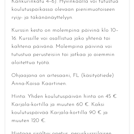
Kankurinkatu 4–6). Hyvinkäällä voi tutustua
koulutuspaikassa olevaan pienimuotoiseen
ryijy- ja täkänänäyttelyyn.
Kurssin kesto on molempina päivinä klo 10–
16. Kurssille voi osallistua joko yhtenä tai
kahtena päivänä. Molempina päivinä voi
tutustua perusteisiin tai jatkaa jo aiemmin
aloitettua työtä.
Ohjaajana on artesaani, FL (käsityötiede)
Anna-Kaisa Kaartinen.
Hinta: Yhden koulutuspäivän hinta on 45 €
Karjala-kortilla ja muuten 60 €. Kaksi
koulutuspäivää Karjala-kortilla 90 € ja
muuten 120 €.
Hintaan sisältyy opetus, peruskurssilaisen