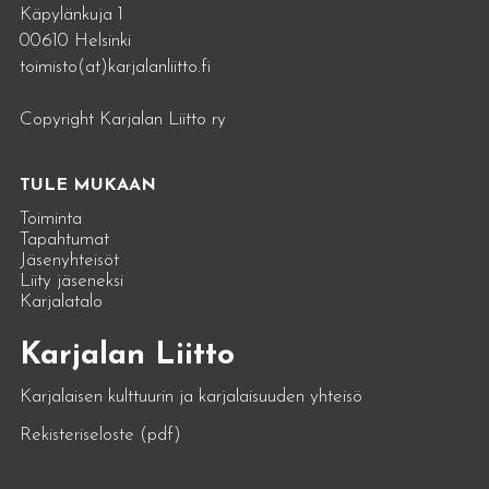
Käpylänkuja 1
00610 Helsinki
toimisto(at)karjalanliitto.fi
Copyright Karjalan Liitto ry
TULE MUKAAN
Toiminta
Tapahtumat
Jäsenyhteisöt
Liity jäseneksi
Karjalatalo
Karjalan Liitto
Karjalaisen kulttuurin ja karjalaisuuden yhteisö
Rekisteriseloste (pdf)