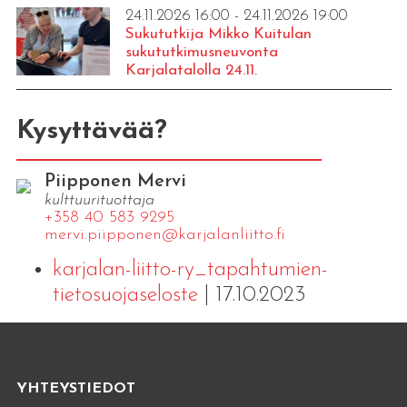
24.11.2026 16:00 - 24.11.2026 19:00
Sukututkija Mikko Kuitulan
sukututkimusneuvonta
Karjalatalolla 24.11.
Kysyttävää?
Piipponen Mervi
kulttuurituottaja
+358 40 583 9295
mervi.​piipponen@​kar​jala​nlii​tto.​fi
karjalan-liitto-ry_tapahtumien-
tietosuojaseloste
| 17.10.2023
YHTEYSTIEDOT