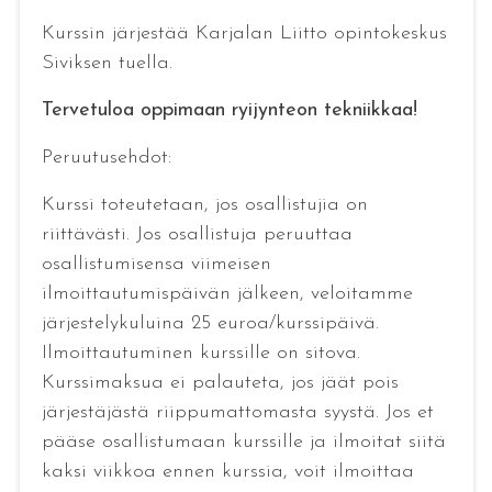
Kurssin järjestää Karjalan Liitto opintokeskus
Siviksen tuella.
Tervetuloa oppimaan ryijynteon tekniikkaa!
Peruutusehdot:
Kurssi toteutetaan, jos osallistujia on
riittävästi. Jos osallistuja peruuttaa
osallistumisensa viimeisen
ilmoittautumispäivän jälkeen, veloitamme
järjestelykuluina 25 euroa/kurssipäivä.
Ilmoittautuminen kurssille on sitova.
Kurssimaksua ei palauteta, jos jäät pois
järjestäjästä riippumattomasta syystä. Jos et
pääse osallistumaan kurssille ja ilmoitat siitä
kaksi viikkoa ennen kurssia, voit ilmoittaa