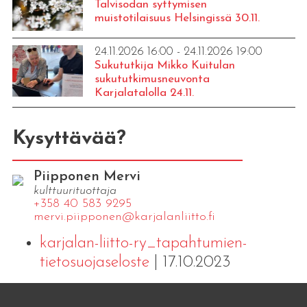
Talvisodan syttymisen
muistotilaisuus Helsingissä 30.11.
24.11.2026 16:00 - 24.11.2026 19:00
Sukututkija Mikko Kuitulan
sukututkimusneuvonta
Karjalatalolla 24.11.
Kysyttävää?
Piipponen Mervi
kulttuurituottaja
+358 40 583 9295
mervi.​piipponen@​kar​jala​nlii​tto.​fi
karjalan-liitto-ry_tapahtumien-
tietosuojaseloste
| 17.10.2023