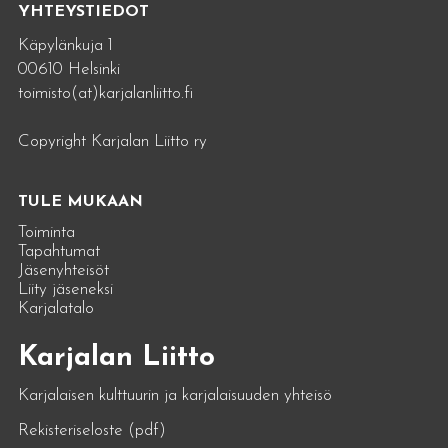
YHTEYSTIEDOT
Käpylänkuja 1
00610 Helsinki
toimisto(at)karjalanliitto.fi
Copyright Karjalan Liitto ry
TULE MUKAAN
Toiminta
Tapahtumat
Jäsenyhteisöt
Liity jäseneksi
Karjalatalo
Karjalan Liitto
Karjalaisen kulttuurin ja karjalaisuuden yhteisö
Rekisteriseloste (pdf)