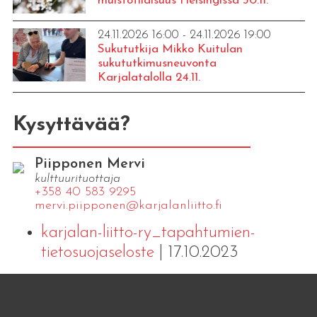
muistotilaisuus Helsingissä 30.11.
24.11.2026 16:00 - 24.11.2026 19:00
Sukututkija Mikko Kuitulan
sukututkimusneuvonta
Karjalatalolla 24.11.
Kysyttävää?
Piipponen Mervi
kulttuurituottaja
+358 40 583 9295
mervi.​piipponen@​kar​jala​nlii​tto.​fi
karjalan-liitto-ry_tapahtumien-
tietosuojaseloste
| 17.10.2023