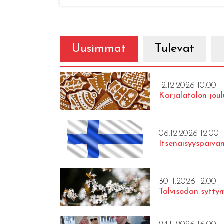
Uusimmat
Tulevat
12.12.2026 10:00 -
Karjalatalon joul
06.12.2026 12:00 
Itsenäisyyspäivän
30.11.2026 12:00 -
Talvisodan syttym