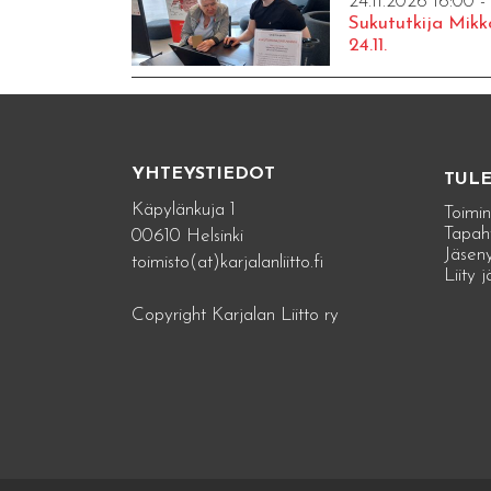
24.11.2026 16:00 -
Sukututkija Mikk
24.11.
YHTEYSTIEDOT
TUL
Käpylänkuja 1
Toimin
Tapah
00610 Helsinki
Jäseny
toimisto(at)karjalanliitto.fi
Liity 
Copyright Karjalan Liitto ry