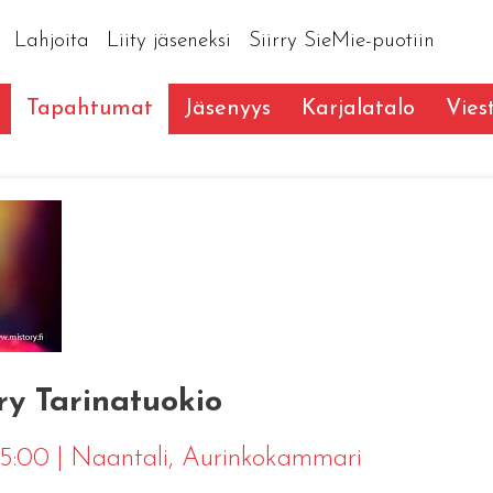
Lahjoita
Liity jäseneksi
Siirry SieMie-puotiin
Tapahtumat
Jäsenyys
Karjalatalo
Vies
ry Tarinatuokio
 15:00
|
Naantali
, Aurinkokammari