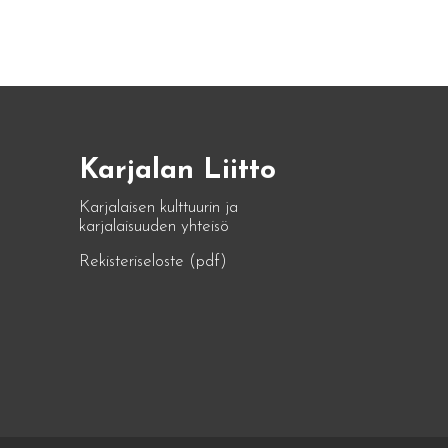
Karjalan Liitto
Karjalaisen kulttuurin ja
karjalaisuuden yhteisö
Rekisteriseloste (pdf)