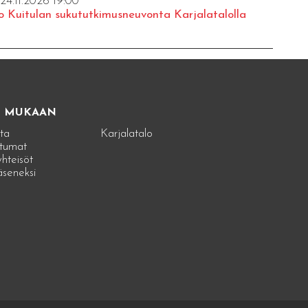
 24.11.2026 19:00
o Kuitulan sukututkimusneuvonta Karjalatalolla
E MUKAAN
ta
Karjalatalo
tumat
hteisöt
jäseneksi