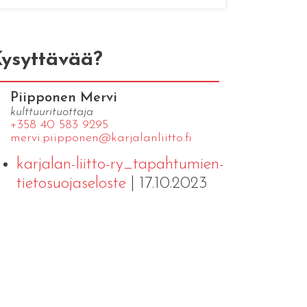
ysyttävää?
Piipponen Mervi
kulttuurituottaja
+358 40 583 9295
mervi.​piipponen@​kar​jala​nlii​tto.​fi
karjalan-liitto-ry_tapahtumien-
tietosuojaseloste
| 17.10.2023