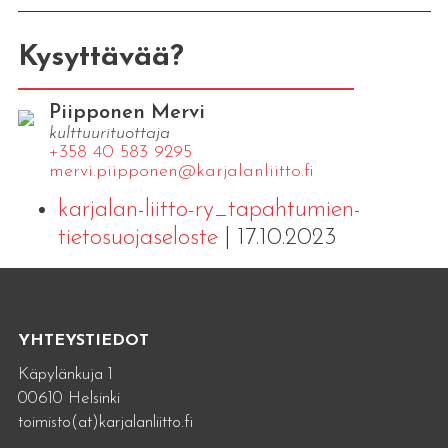
Kysyttävää?
Piipponen Mervi
kulttuurituottaja
+358 40 583 9295
mervi.​piipponen@​kar​jala​nlii​tto.​fi
karjalan-liitto-ry_tapahtumien-
tietosuojaseloste
| 17.10.2023
YHTEYSTIEDOT
Käpylänkuja 1
00610 Helsinki
toimisto(at)karjalanliitto.fi