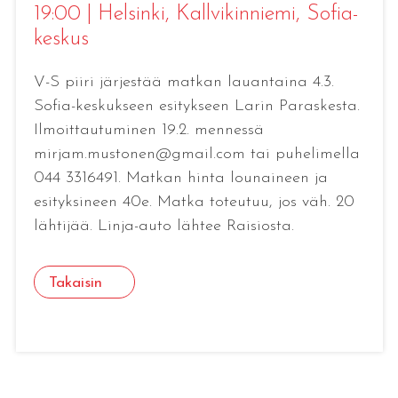
19:00
|
Helsinki, Kallvikinniemi
, Sofia-
keskus
V-S piiri järjestää matkan lauantaina 4.3.
Sofia-keskukseen esitykseen Larin Paraskesta.
Ilmoittautuminen 19.2. mennessä
mirjam.mustonen@gmail.com tai puhelimella
044 3316491. Matkan hinta lounaineen ja
esityksineen 40e. Matka toteutuu, jos väh. 20
lähtijää. Linja-auto lähtee Raisiosta.
Takaisin