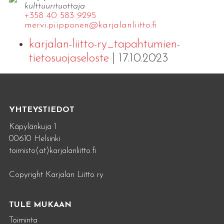
kulttuurituottaja
+358 40 583 9295
mervi.​piipponen@​kar​jala​nlii​tto.​fi
karjalan-liitto-ry_tapahtumien-
tietosuojaseloste
| 17.10.2023
YHTEYSTIEDOT
Käpylänkuja 1
00610 Helsinki
toimisto(at)karjalanliitto.fi
Copyright Karjalan Liitto ry
TULE MUKAAN
Toiminta