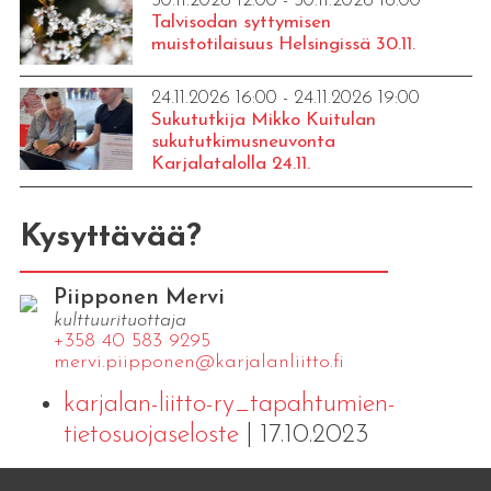
30.11.2026 12:00 - 30.11.2026 16:00
Talvisodan syttymisen
muistotilaisuus Helsingissä 30.11.
24.11.2026 16:00 - 24.11.2026 19:00
Sukututkija Mikko Kuitulan
sukututkimusneuvonta
Karjalatalolla 24.11.
Kysyttävää?
Piipponen Mervi
kulttuurituottaja
+358 40 583 9295
mervi.​piipponen@​kar​jala​nlii​tto.​fi
karjalan-liitto-ry_tapahtumien-
tietosuojaseloste
| 17.10.2023