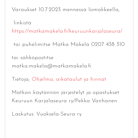
Varaukset 10.7.2023 mennessä lomakkeella,
linkistä
https://matkamakela.fi/keuruunkarjalaseura/
tai puhelimitse Matka Mäkelä 0207 438 310
tai sähköpostitse
matka.makela@matkamakela.fi.
Tietoja;
Ohjelma, aikataulut ja hinnat
Matkan käytännön järjestelyt ja opastukset:
Keuruun Karjalaseura ry/Pekka Vanhanen
Laskutus: Vuoksela-Seura ry