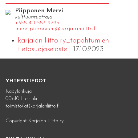
Piipponen Mervi
kulttuurituottaja
+358 40 583 9295
mervi.​piipponen@​kar​jala​nlii​tto.​fi
karjalan-liitto-ry_tapahtumien-
tietosuojaseloste
| 17.10.2023
YHTEYSTIEDOT
Käpylänkuja 1
00610 Helsinki
toimisto(at)karjalanliitto.fi
Copyright Karjalan Liitto ry