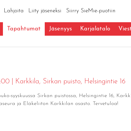
Lahjoita
Liity jäseneksi
Siirry SieMie-puotiin
Tapahtumat
Jäsenyys
Karjalatalo
Vies
7:00
|
Karkkila
, Sirkan puisto, Helsingintie 16
ko-syyskuussa Sirkan puistossa, Helsingintie 16, Karkki
laseura ja Eläkeliiton Karkkilan osasto. Tervetuloa!