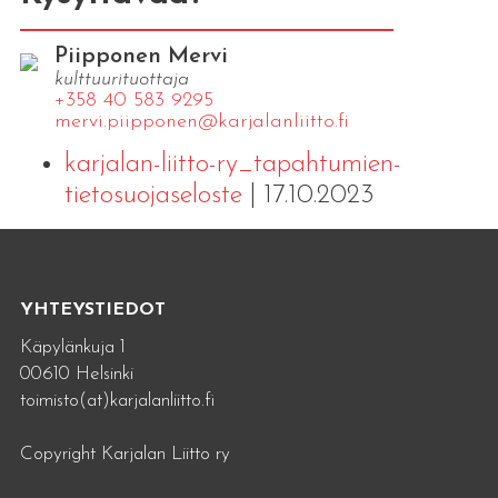
Piipponen Mervi
kulttuurituottaja
+358 40 583 9295
mervi.​piipponen@​kar​jala​nlii​tto.​fi
karjalan-liitto-ry_tapahtumien-
tietosuojaseloste
| 17.10.2023
YHTEYSTIEDOT
Käpylänkuja 1
00610 Helsinki
toimisto(at)karjalanliitto.fi
Copyright Karjalan Liitto ry