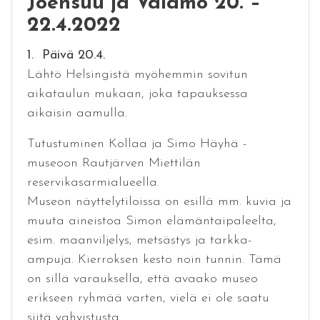
Joensuu ja Valamo 20. –
22.4.2022
1. Päivä 20.4.
Lähtö Helsingistä myöhemmin sovitun
aikataulun mukaan, joka tapauksessa
aikaisin aamulla.
Tutustuminen Kollaa ja Simo Häyhä -
museoon Rautjärven Miettilän
reservikasarmialueella.
Museon näyttelytiloissa on esillä mm. kuvia ja
muuta aineistoa Simon elämäntaipaleelta,
esim. maanviljelys, metsästys ja tarkka-
ampuja. Kierroksen kesto noin tunnin. Tämä
on sillä varauksella, että avaako museo
erikseen ryhmää varten, vielä ei ole saatu
siitä vahvistusta.