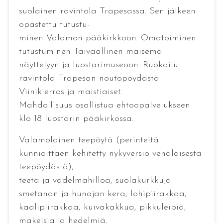
suolainen ravintola Trapesassa. Sen jälkeen
opastettu tutustu-
minen Valamon pääkirkkoon. Omatoiminen
tutustuminen Taivaallinen maisema -
näyttelyyn ja luostarimuseoon. Ruokailu
ravintola Trapesan noutopöydästä.
Viinikierros ja maistiaiset.
Mahdollisuus osallistua ehtoopalvelukseen
klo 18 luostarin pääkirkossa.
Valamolainen teepöytä (perinteitä
kunnioittaen kehitetty nykyversio venäläisestä
teepöydästä),
teetä ja vadelmahilloa, suolakurkkuja
smetanan ja hunajan kera, lohipiirakkaa,
kaalipiirakkaa, kuivakakkua, pikkuleipiä,
makeisia ja hedelmiä.