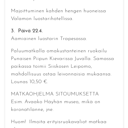
Majoittuminen kahden hengen huoneissa
Valamon luostarihotellissa.
3. Päivä 22.4.
Aamiainen luostarin Trapesassa.
Paluumatkalla omakustanteinen ruokailu
Punaisen Piipun Kievarissa Juvalla. Samassa
paikassa toimii Siiskosen Leipomo,
mahdollisuus ostaa leivonnaisia mukaansa.
Lounas 10,50 €.
MATKAOHJELMA SITOUMUKSETTA
Esim. Avaako Häyhän museo, mikä on
koronatilanne, jne.
Huom! Ilmoita erityisruokavaliot matkaa