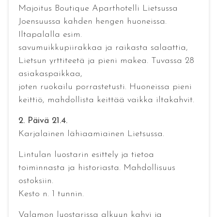
Majoitus Boutique Aparthotelli Lietsussa
Joensuussa kahden hengen huoneissa.
Iltapalalla esim.
savumuikkupiirakkaa ja raikasta salaattia,
Lietsun yrttiteetä ja pieni makea. Tuvassa 28
asiakaspaikkaa,
joten ruokailu porrastetusti. Huoneissa pieni
keittiö, mahdollista keittää vaikka iltakahvit.
2. Päivä 21.4.
Karjalainen lähiaamiainen Lietsussa.
Lintulan luostarin esittely ja tietoa
toiminnasta ja historiasta. Mahdollisuus
ostoksiin.
Kesto n. 1 tunnin.
Valamon luostarissa alkuun kahvi ja