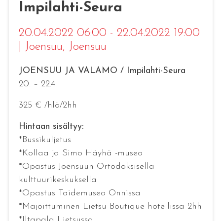
Impilahti-Seura
20.04.2022 06:00 - 22.04.2022 19:00
|
Joensuu
, Joensuu
JOENSUU JA VALAMO / Impilahti-Seura
20. – 22.4.
325 € /hlö/2hh
Hintaan sisältyy:
*Bussikuljetus
*Kollaa ja Simo Häyhä -museo
*Opastus Joensuun Ortodoksisella
kulttuurikeskuksella
*Opastus Taidemuseo Onnissa
*Majoittuminen Lietsu Boutique hotellissa 2hh
*Iltapala Lietsussa