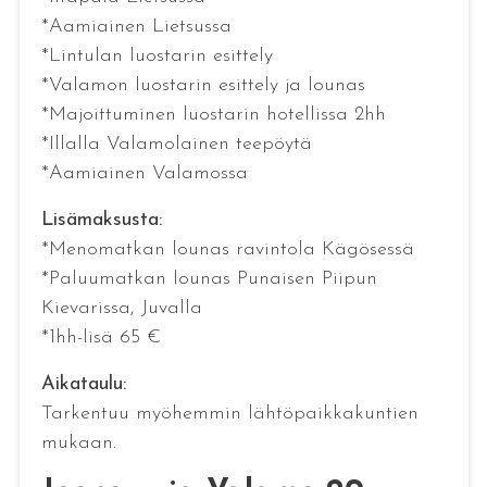
*Aamiainen Lietsussa
*Lintulan luostarin esittely
*Valamon luostarin esittely ja lounas
*Majoittuminen luostarin hotellissa 2hh
*Illalla Valamolainen teepöytä
*Aamiainen Valamossa
Lisämaksusta:
*Menomatkan lounas ravintola Kägösessä
*Paluumatkan lounas Punaisen Piipun
Kievarissa, Juvalla
*1hh-lisä 65 €
Aikataulu:
Tarkentuu myöhemmin lähtöpaikkakuntien
mukaan.