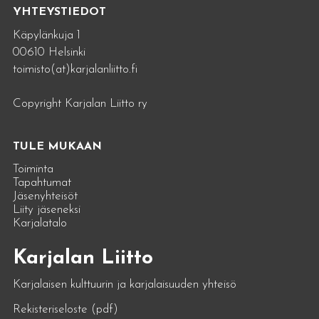
YHTEYSTIEDOT
Käpylänkuja 1
00610 Helsinki
toimisto(at)karjalanliitto.fi
Copyright Karjalan Liitto ry
TULE MUKAAN
Toiminta
Tapahtumat
Jäsenyhteisöt
Liity jäseneksi
Karjalatalo
Karjalan Liitto
Karjalaisen kulttuurin ja karjalaisuuden yhteisö
Rekisteriseloste (pdf)