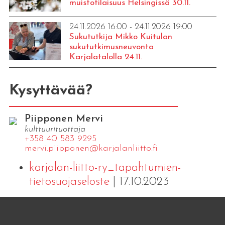
muistotilaisuus Helsingissä 30.11.
24.11.2026 16:00 - 24.11.2026 19:00
Sukututkija Mikko Kuitulan
sukututkimusneuvonta
Karjalatalolla 24.11.
Kysyttävää?
Piipponen Mervi
kulttuurituottaja
+358 40 583 9295
mervi.​piipponen@​kar​jala​nlii​tto.​fi
karjalan-liitto-ry_tapahtumien-
tietosuojaseloste
| 17.10.2023