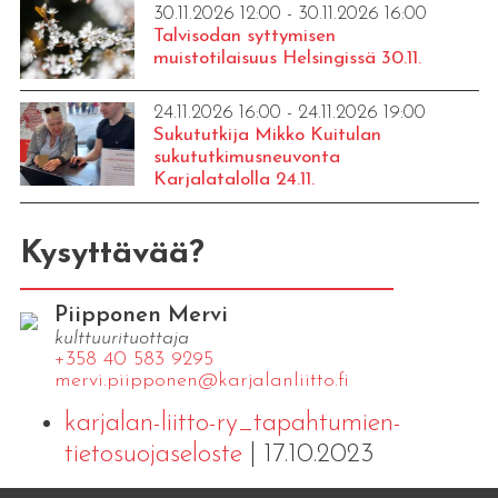
30.11.2026 12:00 - 30.11.2026 16:00
Talvisodan syttymisen
muistotilaisuus Helsingissä 30.11.
24.11.2026 16:00 - 24.11.2026 19:00
Sukututkija Mikko Kuitulan
sukututkimusneuvonta
Karjalatalolla 24.11.
Kysyttävää?
Piipponen Mervi
kulttuurituottaja
+358 40 583 9295
mervi.​piipponen@​kar​jala​nlii​tto.​fi
karjalan-liitto-ry_tapahtumien-
tietosuojaseloste
| 17.10.2023