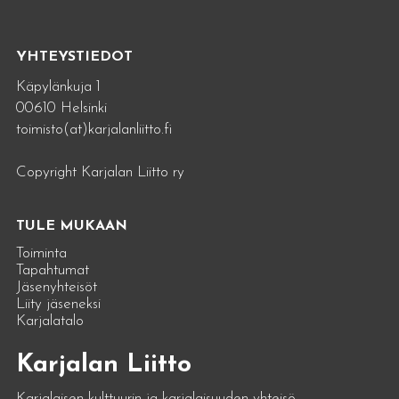
YHTEYSTIEDOT
Käpylänkuja 1
00610 Helsinki
toimisto(at)karjalanliitto.fi
Copyright Karjalan Liitto ry
TULE MUKAAN
Toiminta
Tapahtumat
Jäsenyhteisöt
Liity jäseneksi
Karjalatalo
Karjalan Liitto
Karjalaisen kulttuurin ja karjalaisuuden yhteisö