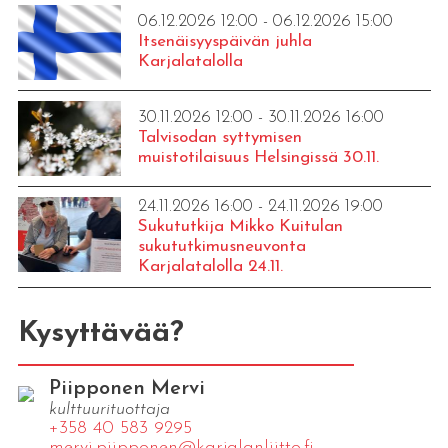
06.12.2026 12:00 - 06.12.2026 15:00
Itsenäisyyspäivän juhla
Karjalatalolla
30.11.2026 12:00 - 30.11.2026 16:00
Talvisodan syttymisen
muistotilaisuus Helsingissä 30.11.
24.11.2026 16:00 - 24.11.2026 19:00
Sukututkija Mikko Kuitulan
sukututkimusneuvonta
Karjalatalolla 24.11.
Kysyttävää?
Piipponen Mervi
kulttuurituottaja
+358 40 583 9295
mervi.​piipponen@​kar​jala​nlii​tto.​fi