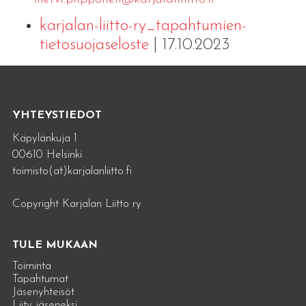
karjalan-liitto-ry_tapahtumien-
tietosuojaseloste
| 17.10.2023
YHTEYSTIEDOT
Käpylänkuja 1
00610 Helsinki
toimisto(at)karjalanliitto.fi
Copyright Karjalan Liitto ry
TULE MUKAAN
Toiminta
Tapahtumat
Jäsenyhteisöt
Liity jäseneksi