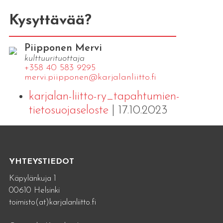
Kysyttävää?
Piipponen Mervi
kulttuurituottaja
+358 40 583 9295
mervi.​piipponen@​kar​jala​nlii​tto.​fi
karjalan-liitto-ry_tapahtumien-
tietosuojaseloste
| 17.10.2023
YHTEYSTIEDOT
Käpylänkuja 1
00610 Helsinki
toimisto(at)karjalanliitto.fi