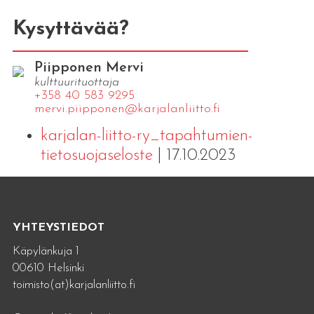
Kysyttävää?
Piipponen Mervi
kulttuurituottaja
+358 40 583 9295
mervi.​piipponen@​kar​jala​nlii​tto.​fi
karjalan-liitto-ry_tapahtumien-
tietosuojaseloste
| 17.10.2023
YHTEYSTIEDOT
Käpylänkuja 1
00610 Helsinki
toimisto(at)karjalanliitto.fi