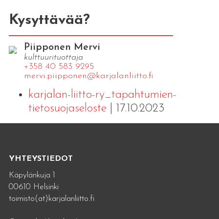
Kysyttävää?
Piipponen Mervi
kulttuurituottaja
+358 40 583 9295
mervi.​piipponen@​kar​jala​nlii​tto.​fi
karjalan-liitto-ry_tapahtumien-
tietosuojaseloste
| 17.10.2023
YHTEYSTIEDOT
Käpylänkuja 1
00610 Helsinki
toimisto(at)karjalanliitto.fi