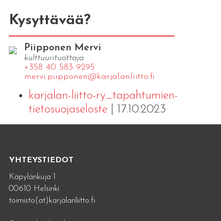
Kysyttävää?
Piipponen Mervi
kulttuurituottaja
+358 40 583 9295
mervi.​piipponen@​kar​jala​nlii​tto.​fi
karjalan-liitto-ry_tapahtumien-
tietosuojaseloste
| 17.10.2023
YHTEYSTIEDOT
Käpylänkuja 1
00610 Helsinki
toimisto(at)karjalanliitto.fi