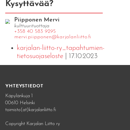
Kysyttävää?
Piipponen Mervi
kulttuurituottaja
+358 40 583 9295
mervi.​piipponen@​kar​jala​nlii​tto.​fi
karjalan-liitto-ry_tapahtumien-
tietosuojaseloste
| 17.10.2023
YHTEYSTIEDOT
Käpylänkuja 1
00610 Helsinki
toimisto(at)karjalanliitto.fi
Copyright Karjalan Liitto ry