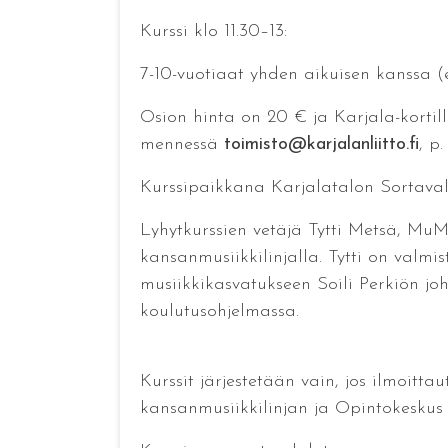
Kurssi klo 11.30–13:
7-10-vuotiaat yhden aikuisen kanssa (
Osion hinta on 20 € ja Karjala-kortill
mennessä
toimisto@karjalanliitto.fi
, p
Kurssipaikkana Karjalatalon Sortaval
Lyhytkurssien vetäjä Tytti Metsä, MuM
kansanmusiikkilinjalla. Tytti on valm
musiikkikasvatukseen Soili Perkiön j
koulutusohjelmassa.
Kurssit järjestetään vain, jos ilmoitta
kansanmusiikkilinjan ja Opintokeskus 