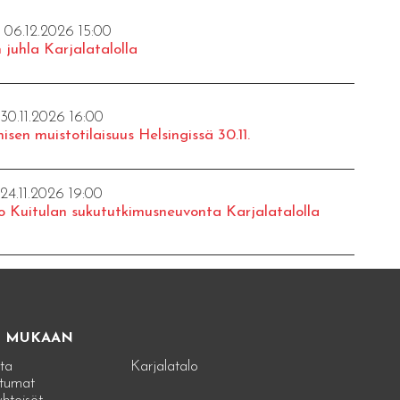
- 06.12.2026 15:00
 juhla Karjalatalolla
 30.11.2026 16:00
isen muistotilaisuus Helsingissä 30.11.
 24.11.2026 19:00
o Kuitulan sukututkimusneuvonta Karjalatalolla
E MUKAAN
ta
Karjalatalo
tumat