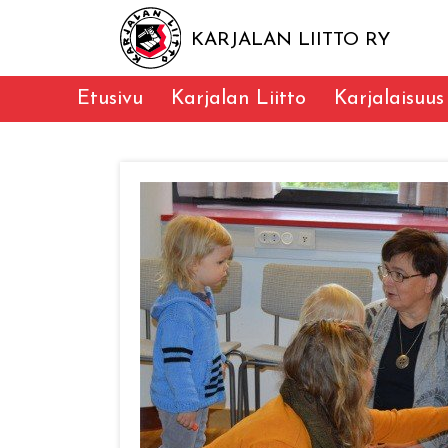
KARJALAN LIITTO RY
Etusivu
Karjalan Liitto
Karjalaisuus