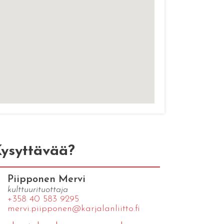
ysyttävää?
Piipponen Mervi
kulttuurituottaja
+358 40 583 9295
mervi.​piipponen@​kar​jala​nlii​tto.​fi