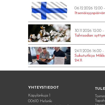
06.12.2026 12:00 
Itsenäisyyspäivän
30.11.2026 12:00 -
Talvisodan syttym
24.11.2026 16:00 -
Sukututkija Mikk
24.11.
YHTEYSTIEDOT
TUL
Käpylänkuja 1
Toimin
Tapah
00610 Helsinki