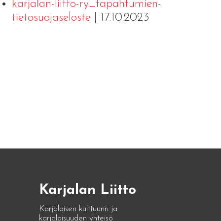
karjalan-liitto-ry_tapahtumien-
tietosuojaseloste
| 17.10.2023
Karjalan Liitto
Karjalaisen kulttuurin ja
karjalaisuuden yhteisö