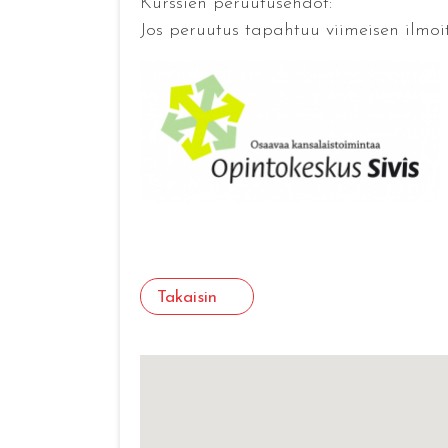
Kurssien peruutusehdot:
Jos peruutus tapahtuu viimeisen ilmoi
Takaisin