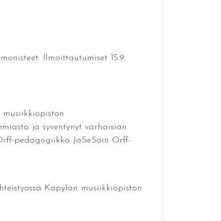
onisteet. Ilmoittautumiset 15.9.
 musiikkiopiston
emiasta ja syventynyt varhaisiän
Orff-pedagogiikka JaSeSoin Orff-
 yhteistyössä Käpylän musiikkiopiston