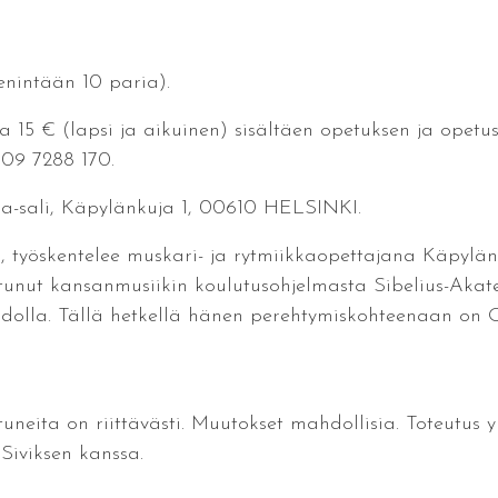
enintään 10 paria).
a 15 € (lapsi ja aikuinen) sisältäen opetuksen ja opetusm
. 09 7288 170.
a-sali, Käpylänkuja 1, 00610 HELSINKI.
, työskentelee muskari- ja rytmiikkaopettajana Käpylän
istunut kansanmusiikin koulutusohjelmasta Sibelius-Akat
ohdolla. Tällä hetkellä hänen perehtymiskohteenaan on 
utuneita on riittävästi. Muutokset mahdollisia. Toteutus
Siviksen kanssa.