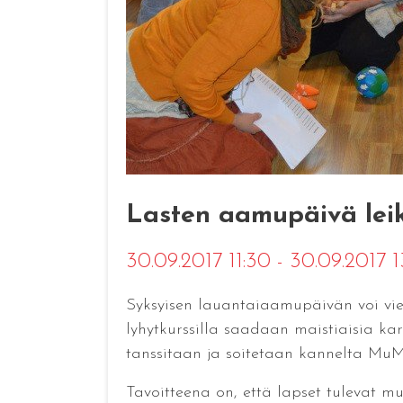
Lasten aamupäivä leikk
30.09.2017 11:30 - 30.09.2017 
Syksyisen lauantaiaamupäivän voi viett
lyhytkurssilla saadaan maistiaisia karja
tanssitaan ja soitetaan kannelta MuM
Tavoitteena on, että lapset tulevat m