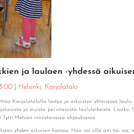
ien ja laulaen -yhdessä aikuisen
13:00
|
Helsinki
, Karjalatalo
ää Karjalatalolla lasten ja aikuisten yhteisessä laulu-
laisista ja muista perinteisistä laululeikeistä. Lisäksi 1
 Tytti Metsän innostavassa ohjauksessa.
ukaan yhden aikuisen kanssa. Hän voi olla äiti tai isä,