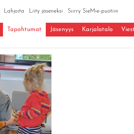
Lahjoita
Liity jäseneksi
Siirry SieMie-puotiin
Tapahtumat
Jäsenyys
Karjalatalo
Vies