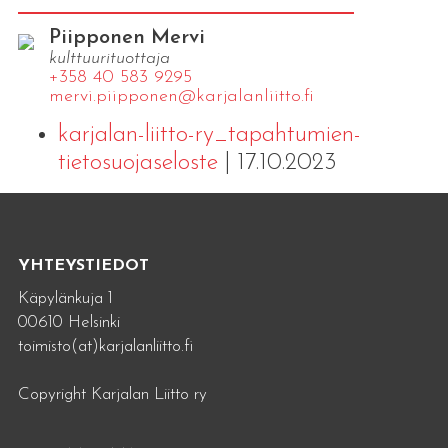
Piipponen Mervi
kulttuurituottaja
+358 40 583 9295
mervi.​piipponen@​kar​jala​nlii​tto.​fi
karjalan-liitto-ry_tapahtumien-
tietosuojaseloste
| 17.10.2023
YHTEYSTIEDOT
Käpylänkuja 1
00610 Helsinki
toimisto(at)karjalanliitto.fi
Copyright Karjalan Liitto ry