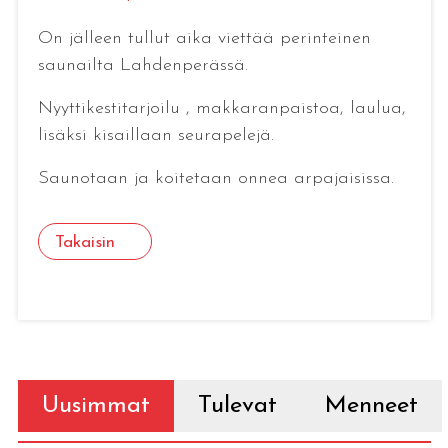
On jälleen tullut aika viettää perinteinen
saunailta Lahdenperässä.
Nyyttikestitarjoilu , makkaranpaistoa, laulua,
lisäksi kisaillaan seurapelejä.
Saunotaan ja koitetaan onnea arpajaisissa.
Takaisin
Uusimmat
Tulevat
Menneet