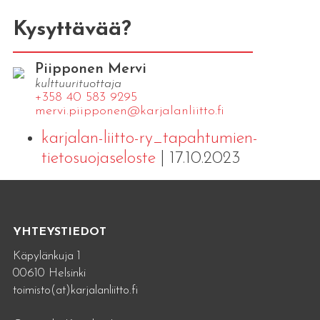
Kysyttävää?
Piipponen Mervi
kulttuurituottaja
+358 40 583 9295
mervi.​piipponen@​kar​jala​nlii​tto.​fi
karjalan-liitto-ry_tapahtumien-
tietosuojaseloste
| 17.10.2023
YHTEYSTIEDOT
Käpylänkuja 1
00610 Helsinki
toimisto(at)karjalanliitto.fi