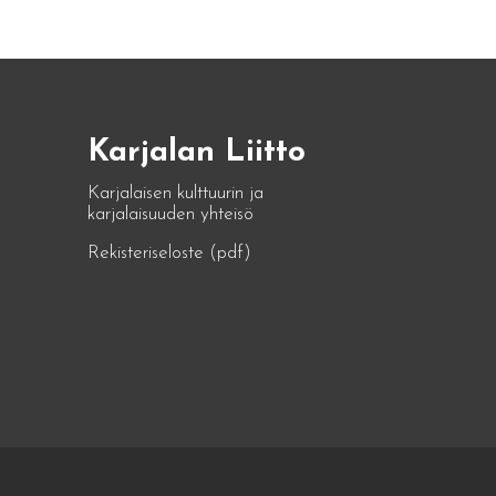
Karjalan Liitto
Karjalaisen kulttuurin ja
karjalaisuuden yhteisö
Rekisteriseloste (pdf)