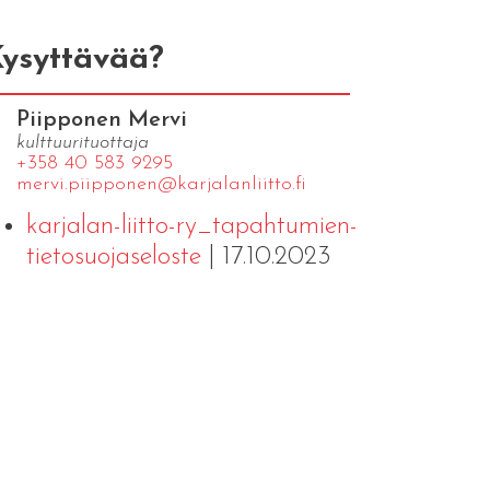
ysyttävää?
Piipponen Mervi
kulttuurituottaja
+358 40 583 9295
mervi.​piipponen@​kar​jala​nlii​tto.​fi
karjalan-liitto-ry_tapahtumien-
tietosuojaseloste
| 17.10.2023