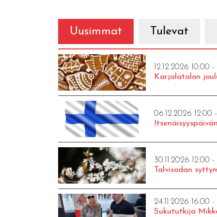
Uusimmat
Tulevat
12.12.2026 10:00 -
Karjalatalon joul
06.12.2026 12:00 
Itsenäisyyspäivän
30.11.2026 12:00 -
Talvisodan syttym
24.11.2026 16:00 -
Sukututkija Mikk