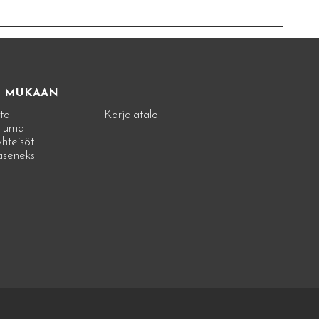
E MUKAAN
ta
Karjalatalo
tumat
hteisöt
jäseneksi