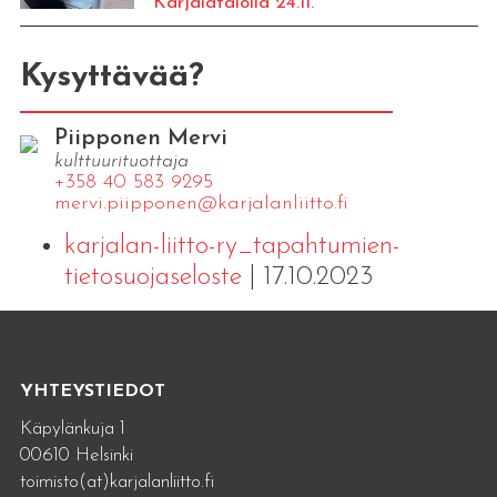
Karjalatalolla 24.11.
Kysyttävää?
Piipponen Mervi
kulttuurituottaja
+358 40 583 9295
mervi.​piipponen@​kar​jala​nlii​tto.​fi
karjalan-liitto-ry_tapahtumien-
tietosuojaseloste
| 17.10.2023
YHTEYSTIEDOT
Käpylänkuja 1
00610 Helsinki
toimisto(at)karjalanliitto.fi