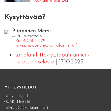
Karjalatalolla 24.11.
Kysyttävää?
Piipponen Mervi
kulttuurituottaja
+358 40 583 9295
mervi.​piipponen@​kar​jala​nlii​tto.​fi
karjalan-liitto-ry_tapahtumien-
tietosuojaseloste
| 17.10.2023
YHTEYSTIEDOT
Käpylänkuja 1
00610 Helsinki
toimisto(at)karjalanliitto.fi