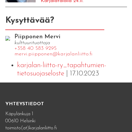
Karjalatalolla 24.11.
Kysyttävää?
Piipponen Mervi
kulttuurituottaja
+358 40 583 9295
mervi.​piipponen@​kar​jala​nlii​tto.​fi
karjalan-liitto-ry_tapahtumien-
tietosuojaseloste
| 17.10.2023
YHTEYSTIEDOT
Käpylänkuja 1
00610 Helsinki
toimisto(at)karjalanliitto.fi