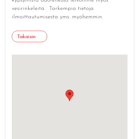
kypsymistä odotellessa leivomme myös
vesirinkeleitä. Tarkempia tietoja
ilmoittautumisesta yms. myöhemmin.
Takaisin