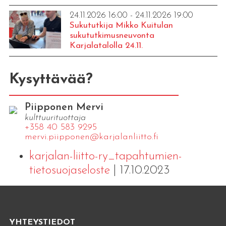
24.11.2026 16:00 - 24.11.2026 19:00
Sukututkija Mikko Kuitulan
sukututkimusneuvonta
Karjalatalolla 24.11.
Kysyttävää?
Piipponen Mervi
kulttuurituottaja
+358 40 583 9295
mervi.​piipponen@​kar​jala​nlii​tto.​fi
karjalan-liitto-ry_tapahtumien-
tietosuojaseloste
| 17.10.2023
YHTEYSTIEDOT