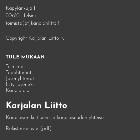
Käpylänkuja 1
00610 Helsinki
toimisto(at)karjalanliitto.fi
Copyright Karjalan Liitto ry
TULE MUKAAN
Toiminta
Tapahtumat
Jäsenyhteisöt
Liity jäseneksi
Karjalatalo
Karjalan Liitto
Karjalaisen kulttuurin ja karjalaisuuden yhteisö
Rekisteriseloste (pdf)