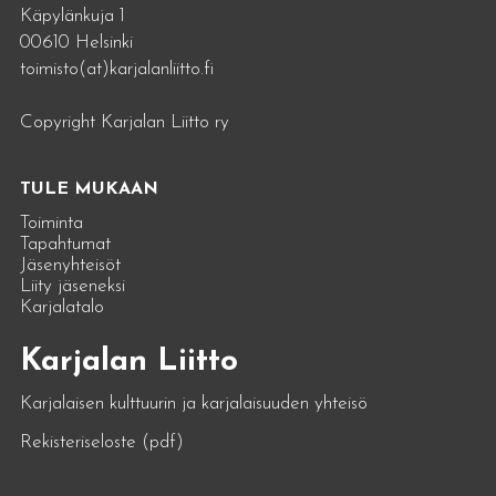
Käpylänkuja 1
00610 Helsinki
toimisto(at)karjalanliitto.fi
Copyright Karjalan Liitto ry
TULE MUKAAN
Toiminta
Tapahtumat
Jäsenyhteisöt
Liity jäseneksi
Karjalatalo
Karjalan Liitto
Karjalaisen kulttuurin ja karjalaisuuden yhteisö
Rekisteriseloste (pdf)