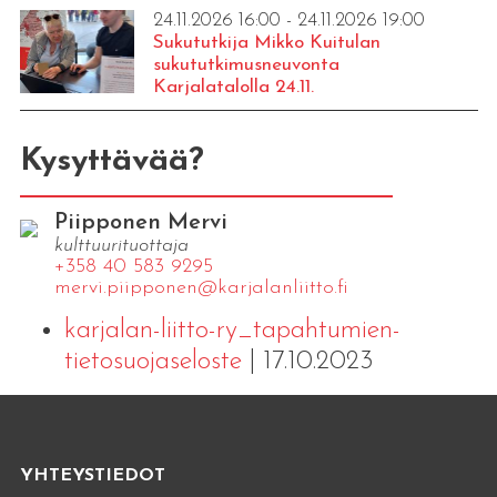
24.11.2026 16:00 - 24.11.2026 19:00
Sukututkija Mikko Kuitulan
sukututkimusneuvonta
Karjalatalolla 24.11.
Kysyttävää?
Piipponen Mervi
kulttuurituottaja
+358 40 583 9295
mervi.​piipponen@​kar​jala​nlii​tto.​fi
karjalan-liitto-ry_tapahtumien-
tietosuojaseloste
| 17.10.2023
YHTEYSTIEDOT