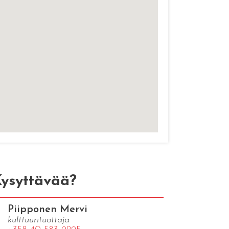
ysyttävää?
Piipponen Mervi
kulttuurituottaja