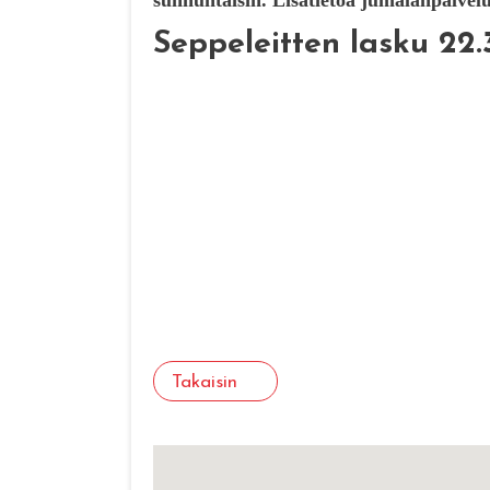
sunnuntaisin.
Lisätietoa jumalanpalvel
Seppeleitten lasku 22.
Takaisin