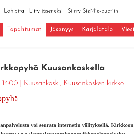
Lahjoita
Liity jäseneksi
Siirry SieMie-puotiin
Tapahtumat
Jäsenyys
Karjalatalo
Vies
irkkopyhä Kuusankoskella
0 14:00
|
Kuusankoski
, Kuusankosken kirkko
opyhä
anpalvelusta voi seurata internetin välityksellä. Kirkkoo