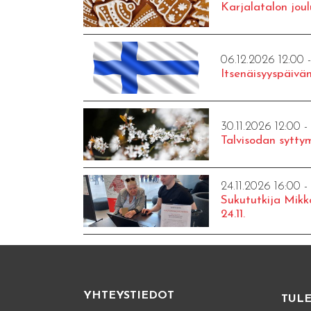
Karjalatalon joul
06.12.2026 12:00 
Itsenäisyyspäivän
30.11.2026 12:00 -
Talvisodan syttym
24.11.2026 16:00 -
Sukututkija Mikk
24.11.
YHTEYSTIEDOT
TUL