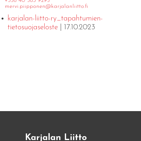
+358 40 583 9295
mervi.​piipponen@​kar​jala​nlii​tto.​fi
karjalan-liitto-ry_tapahtumien-
tietosuojaseloste
| 17.10.2023
Karjalan Liitto