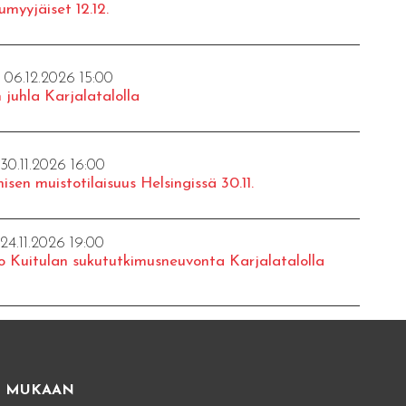
umyyjäiset 12.12.
- 06.12.2026 15:00
 juhla Karjalatalolla
 30.11.2026 16:00
isen muistotilaisuus Helsingissä 30.11.
 24.11.2026 19:00
o Kuitulan sukututkimusneuvonta Karjalatalolla
E MUKAAN