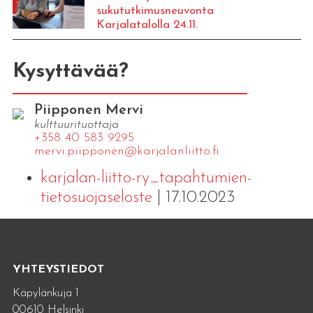
sukututkimusneuvonta
Karjalatalolla 24.11.
Kysyttävää?
Piipponen Mervi
kulttuurituottaja
+358 40 583 9295
mervi.​piipponen@​kar​jala​nlii​tto.​fi
karjalan-liitto-ry_tapahtumien-
tietosuojaseloste
| 17.10.2023
YHTEYSTIEDOT
Käpylänkuja 1
00610 Helsinki