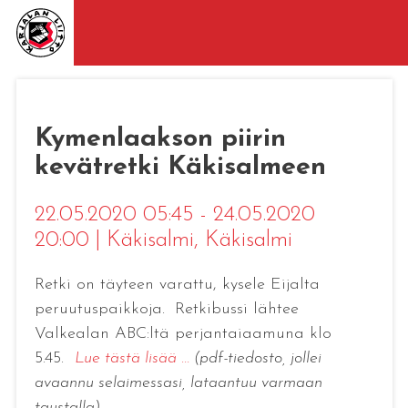
Kymenlaakson piirin
kevätretki Käkisalmeen
22.05.2020 05:45 - 24.05.2020
20:00
|
Käkisalmi
, Käkisalmi
Retki on täyteen varattu, kysele Eijalta
peruutuspaikkoja.
Retkibussi lähtee
Valkealan ABC:ltä perjantaiaamuna klo
5.45.
Lue tästä lisää ...
(pdf-tiedosto, jollei
avaannu selaimessasi, lataantuu varmaan
taustalla).