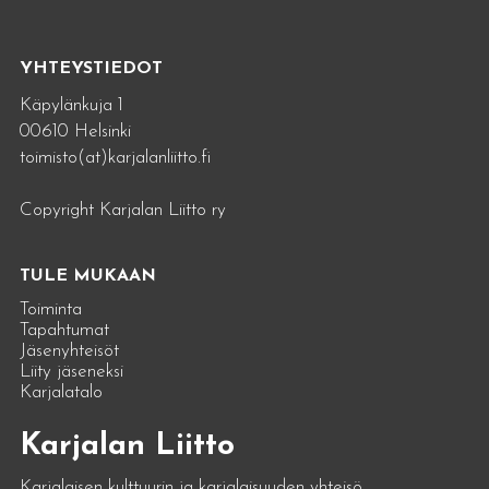
YHTEYSTIEDOT
Käpylänkuja 1
00610 Helsinki
toimisto(at)karjalanliitto.fi
Copyright Karjalan Liitto ry
TULE MUKAAN
Toiminta
Tapahtumat
Jäsenyhteisöt
Liity jäseneksi
Karjalatalo
Karjalan Liitto
Karjalaisen kulttuurin ja karjalaisuuden yhteisö