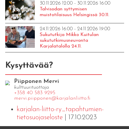
30.11.2026 12:00 - 30.11.2026 16:00
Talvisodan syttymisen
muistotilaisuus Helsingissä 30.11.
24.11.2026 16:00 - 24.11.2026 19:00
Sukututkija Mikko Kuitulan
sukututkimusneuvonta
Karjalatalolla 24.11.
Kysyttävää?
Piipponen Mervi
kulttuurituottaja
+358 40 583 9295
mervi.​piipponen@​kar​jala​nlii​tto.​fi
karjalan-liitto-ry_tapahtumien-
tietosuojaseloste
| 17.10.2023