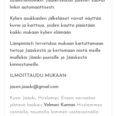
osallistumislinkin. Jääski-seuran jäsenet saavat
linkin automaattisesti.
Kylien asukkaiden jälkeläiset voivat näyttää
kuvia ja karttoja, joiden kautta päästään
kaikki mukaan kylien elämään.
Lämpimästi tervetuloa mukaan kartuttamaan
tietoja Jääskestä ja kertomaan niistä meille
muillekin Jääski-juurisille ja Jääskestä
kiinnostuneille.
ILMOITTAUDU MUKAAN:
jasen.jaaski@gmail.com
Kuva: Jääski, Hirslampi. Enson sairaalan
johtava lääkäri
Volmari Kunnas
Hirslammen
rannalla, taustalla lammen vastarannalla