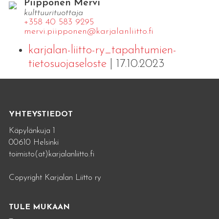
Piipponen Mervi
kulttuurituottaja
+358 40 583 9295
mervi.​piipponen@​kar​jala​nlii​tto.​fi
karjalan-liitto-ry_tapahtumien-
tietosuojaseloste
| 17.10.2023
YHTEYSTIEDOT
Käpylänkuja 1
00610 Helsinki
toimisto(at)karjalanliitto.fi
Copyright Karjalan Liitto ry
TULE MUKAAN