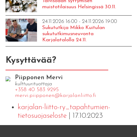
Talvisodan syttymisen
muistotilaisuus Helsingissä 30.11.
24.11.2026 16:00 - 24.11.2026 19:00
Sukututkija Mikko Kuitulan
sukututkimusneuvonta
Karjalatalolla 24.11.
Kysyttävää?
Piipponen Mervi
kulttuurituottaja
+358 40 583 9295
mervi.​piipponen@​kar​jala​nlii​tto.​fi
karjalan-liitto-ry_tapahtumien-
tietosuojaseloste
| 17.10.2023