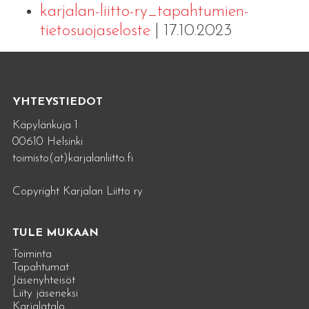
karjalan-liitto-ry_tapahtumien-
tietosuojaseloste
| 17.10.2023
YHTEYSTIEDOT
Käpylänkuja 1
00610 Helsinki
toimisto(at)karjalanliitto.fi
Copyright Karjalan Liitto ry
TULE MUKAAN
Toiminta
Tapahtumat
Jäsenyhteisöt
Liity jäseneksi
Karjalatalo