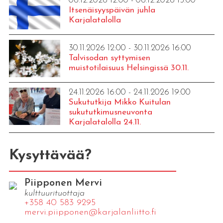
06.12.2026 12:00 - 06.12.2026 15:00
Itsenäisyyspäivän juhla
Karjalatalolla
30.11.2026 12:00 - 30.11.2026 16:00
Talvisodan syttymisen
muistotilaisuus Helsingissä 30.11.
24.11.2026 16:00 - 24.11.2026 19:00
Sukututkija Mikko Kuitulan
sukututkimusneuvonta
Karjalatalolla 24.11.
Kysyttävää?
Piipponen Mervi
kulttuurituottaja
+358 40 583 9295
mervi.​piipponen@​kar​jala​nlii​tto.​fi