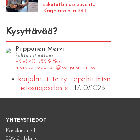
sukututkimusneuvonta
Karjalatalolla 24.11.
Kysyttävää?
Piipponen Mervi
kulttuurituottaja
+358 40 583 9295
mervi.​piipponen@​kar​jala​nlii​tto.​fi
karjalan-liitto-ry_tapahtumien-
tietosuojaseloste
| 17.10.2023
YHTEYSTIEDOT
Käpylänkuja 1
00610 Helsinki