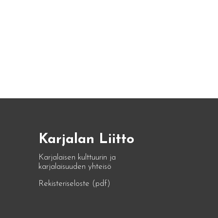
Karjalan Liitto
Karjalaisen kulttuurin ja
karjalaisuuden yhteisö
Rekisteriseloste (pdf)