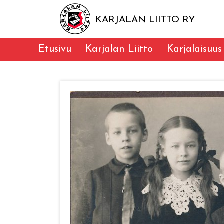
KARJALAN LIITTO RY
Etusivu
Karjalan Liitto
Karjalaisuus