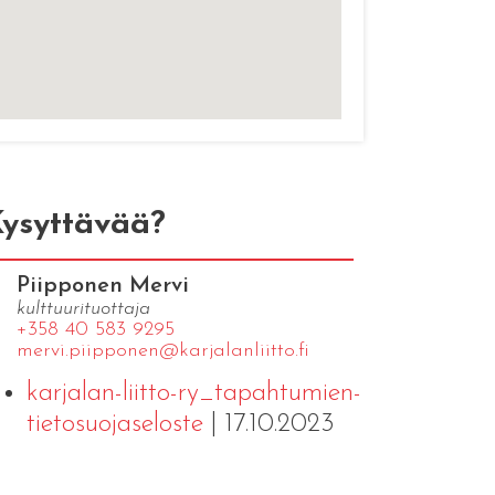
ysyttävää?
Piipponen Mervi
kulttuurituottaja
+358 40 583 9295
mervi.​piipponen@​kar​jala​nlii​tto.​fi
karjalan-liitto-ry_tapahtumien-
tietosuojaseloste
| 17.10.2023