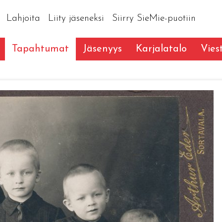
Lahjoita
Liity jäseneksi
Siirry SieMie-puotiin
Tapahtumat
Jäsenyys
Karjalatalo
Vies