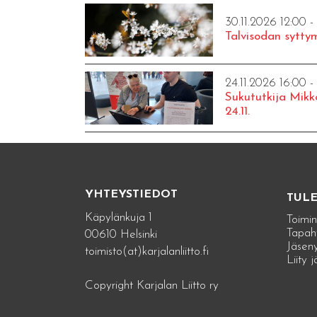
30.11.2026 12:00 -
Talvisodan syttym
24.11.2026 16:00 -
Sukututkija Mikk
24.11.
YHTEYSTIEDOT
TUL
Käpylänkuja 1
Toimin
Tapah
00610 Helsinki
Jäseny
toimisto(at)karjalanliitto.fi
Liity 
Copyright Karjalan Liitto ry