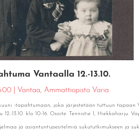
htuma Vantaalla 12.-13.10.
16:00
|
Vantaa
, Ammattiopisto Varia
sukuuni -tapahtumaan, joka järjestetään tuttuun tapaa
 12.-13.10. klo 10-16. Osoite: Tennistie 1, Hiekkaharju. V
jelmaa ja asiantuntijaesitelmiä sukututkimukseen ja suk