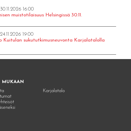
 30.11.2026 16:00
isen muistotilaisuus Helsingissä 30.11.
 24.11.2026 19:00
o Kuitulan sukututkimusneuvonta Karjalatalolla
E MUKAAN
ta
Karjalatalo
tumat
hteisöt
jäseneksi