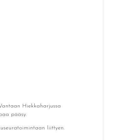
n Vantaan Hiekkaharjussa
apaa pääsy.
useuratoimintaan liittyen.