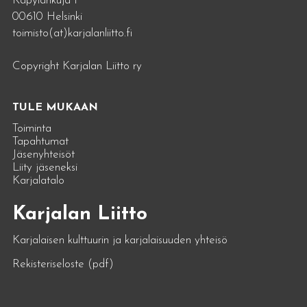
Käpylänkuja 1
00610 Helsinki
toimisto(at)karjalanliitto.fi
Copyright Karjalan Liitto ry
TULE MUKAAN
Toiminta
Tapahtumat
Jäsenyhteisöt
Liity jäseneksi
Karjalatalo
Karjalan Liitto
Karjalaisen kulttuurin ja karjalaisuuden yhteisö
Rekisteriseloste (pdf)