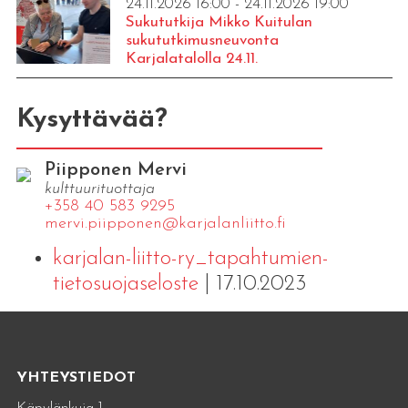
24.11.2026 16:00 - 24.11.2026 19:00
Sukututkija Mikko Kuitulan
sukututkimusneuvonta
Karjalatalolla 24.11.
Kysyttävää?
Piipponen Mervi
kulttuurituottaja
+358 40 583 9295
mervi.​piipponen@​kar​jala​nlii​tto.​fi
karjalan-liitto-ry_tapahtumien-
tietosuojaseloste
| 17.10.2023
YHTEYSTIEDOT