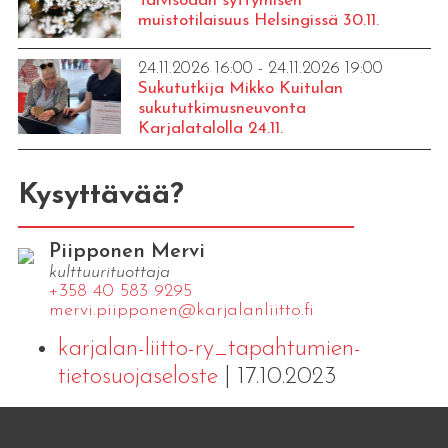
Talvisodan syttymisen
muistotilaisuus Helsingissä 30.11.
24.11.2026 16:00 - 24.11.2026 19:00
Sukututkija Mikko Kuitulan
sukututkimusneuvonta
Karjalatalolla 24.11.
Kysyttävää?
Piipponen Mervi
kulttuurituottaja
+358 40 583 9295
mervi.​piipponen@​kar​jala​nlii​tto.​fi
karjalan-liitto-ry_tapahtumien-
tietosuojaseloste
| 17.10.2023